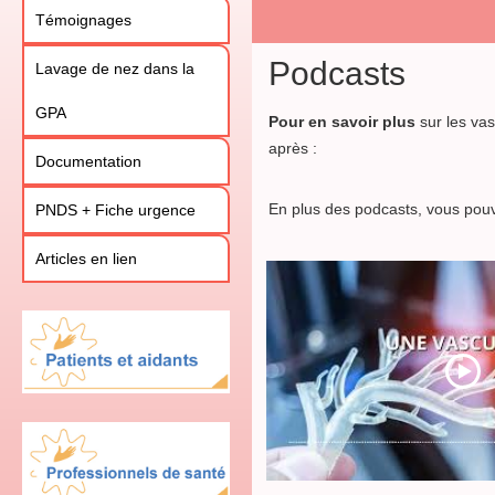
Témoignages
Podcasts
Lavage de nez dans la
GPA
Pour en savoir plus
sur les va
après :
Documentation
En plus des podcasts, vous pouv
PNDS + Fiche urgence
Articles en lien