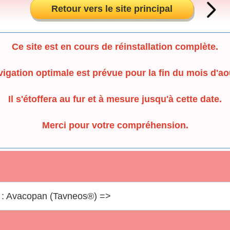
Retour vers le site principal
Ce site est en cours de réinstallation complète.
igation optimale est prévue pour la fin du mois d'ao
Il s'étoffera au fur et à mesure jusqu'à cette date.
Merci pour votre compréhension.
 : Avacopan (Tavneos®) =>