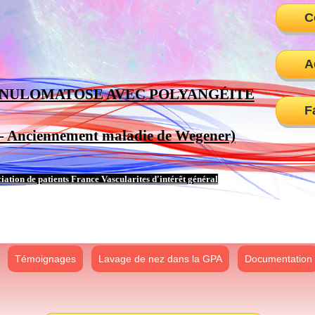
C
A
NULOMATOSE AVEC POLYANGÉITE
F
- Anciennement maladie de Wegener)
iation de patients
France Vascularites d'intérêt général
Témoignages
Lavage de nez dans la GPA
Documentation