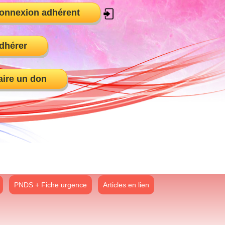
onnexion adhérent
dhérer
aire un don
PNDS + Fiche urgence
Articles en lien