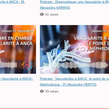
arite à ANCA - M.
Podcast : Diagnostiquer une Vascularite à A
Alexandre KARRAS
41 views
 Vascularite à ANCA -
Podcast : Vascularites à ANCA : le point de v
Néphrologue - Pr Alexandre HERTIG
39 views