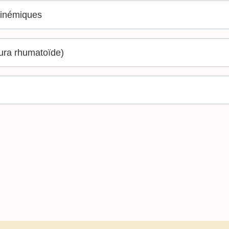
linémiques
pura rhumatoïde)