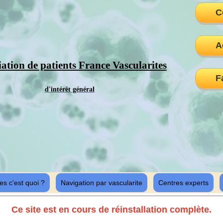
C
A
iation de patients
France Vascularites
F
d'intérêt général
es c'est quoi ?
Navigation par vascularite
Centres experts
Ce site est en cours de réinstallation complète.