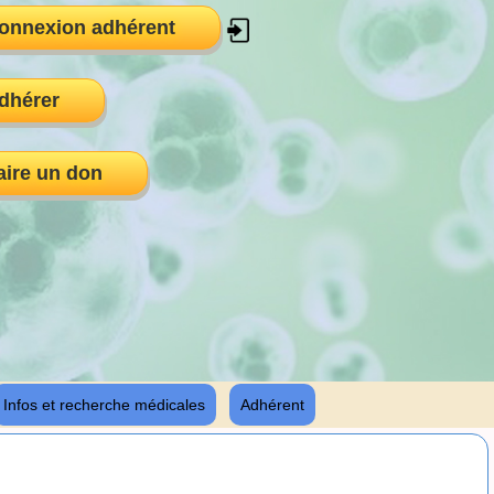
onnexion adhérent
dhérer
aire un don
Infos et recherche médicales
Adhérent